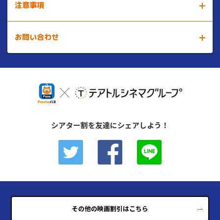
注意事項
お問い合わせ
※
本クーポンは、転売が固く禁じられております。第三者に転売し
た場合、Pontaパスのサービスが利用できなくなる事があります
ので、ご注意ください。
※
au IDでログイン後もクーポンが表示されない場合は、しばらくお
劇場・インターネット購入に関する
時間をおいてから、再度アクセスをお願いいたします。
お問い合わせはこちら
※
表示価格はすべて税込です。
※
本サービスの内容は予告なく変更する場合があります。
クーポンに関する
お問い合わせはこちら
※
利用規約について詳しくは
こちら
からご確認ください。
シアター割を友達にシェアしよう！
■映画鑑賞料金について
※
3Dでご鑑賞の際は劇場所定の追加料金で鑑賞いただけます。追加
料金については各劇場へお問合せください。
※
舞台挨拶･イベント上映･特別興行の際は料金変更、割引適用外の
場合がございます。
※
料金改定等により割引前料金が異なる場合がございます。
その他の映画割引はこちら
※
本サービスの内容は予告なく変更する場合があります。