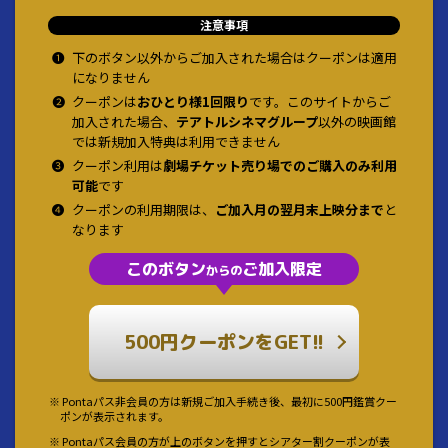
注意事項
❶
下のボタン以外からご加入された場合はクーポンは適用
になりません
❷
クーポンは
おひとり様1回限り
です。このサイトからご
加入された場合、
テアトルシネマグループ
以外の映画館
では新規加入特典は利用できません
❸
クーポン利用は
劇場チケット売り場でのご購入のみ利用
可能
です
❹
クーポンの利用期限は、
ご加入月の翌月末上映分まで
と
なります
このボタン
ご加入限定
からの
500円クーポンをGET!!
※ Pontaパス非会員の方は新規ご加入手続き後、最初に500円鑑賞クー
ポンが表示されます。
※ Pontaパス会員の方が上のボタンを押すとシアター割クーポンが表