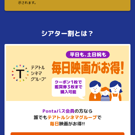
示されます。
シアター割とは？
Pontaパス会員
の方なら
誰でも
テアトルシネマグループ
で
毎日
映画がお得!!