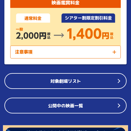
映画鑑賞料金
注意事項
※
3Dでご鑑賞の際は劇場所定の追加料金で鑑賞いただけま
す。追加料金については各劇場へお問合せください。
※
舞台挨拶･イベント上映･特別興行の際は料金変更、割引適用
外の場合がございます。
対象劇場リスト
※
料金改定等により割引前料金が異なる場合がございます。
※
本サービスの内容は予告なく変更する場合があります。
公開中の映画一覧