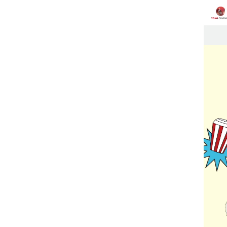
TOH
加くだ
※対象