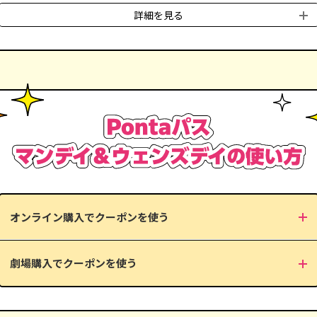
詳細を見る
■
対象劇場
TOHOシネマズの全劇場
■
対象人数
クーポン1つにつき、2名様まで
■
対象者／割引金額
一般／
1,100円(税込)
大学生／
1,100円(税込)
高校生／
900円(税込)
小中学生／
900円(税込)
幼児／
900円(税込)
オンライン購入でクーポンを使う
※ 一般料金が異なる劇場がございます。
※ 月曜日・水曜日（祝日を含む）に上映される映画のみご利用いただけます。
※ 月曜日・水曜日が「ファーストデイ」または「TOHOウェンズデイ」に該当する場合も、割
引対象です。
劇場購入でクーポンを使う
※ 60歳以上(シニア)の方も対象となります。
※ 特別料金作品など、一部割引対象外の作品がございます。割引対象外の作品ついては、映画
公式ホームページの記載内容をご確認いただくか、または
下記お問い合わせフォーム
よりお
問い合わせください。