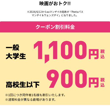
映画がおトク!!
※2026/6/12からauマンデイの名称が「Pontaパス
マンデイ＆ウェンズデイ」になりました。