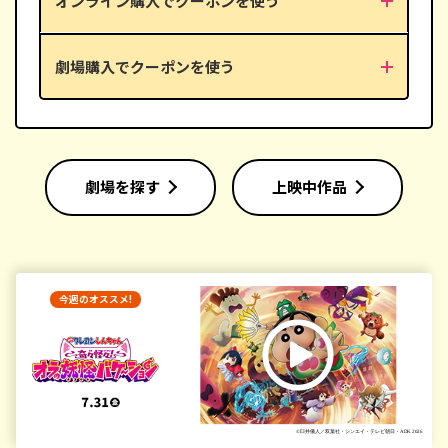
オンライン購入でクーポンを使う
幼児／
900円(税込)
※ 一般料金が異なる劇場がございます。
劇場購入でクーポンを使う
※ 月曜日・水曜日（祝日を含む）に上映される映画のみご利用いただけま
す。
※ 月曜日・水曜日が「ファーストデイ」または「TOHOウェンズデイ」に
該当する場合も、割引対象です。
※ 60歳以上(シニア)の方も対象となります。
※ 特別料金作品など、一部割引対象外の作品がございます。割引対象外の
作品ついては、映画公式ホームページの記載内容をご確認いただくか、
または
下記お問い合わせフォーム
よりお問い合わせください。
劇場を探す
上映中作品
今週のオススメ!
©臼井儀人／双葉社・シンエイ・テレビ朝日・ADK 2026