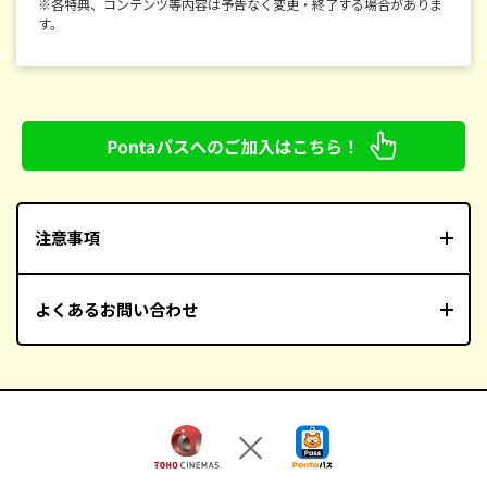
※各特典、コンテンツ等内容は予告なく変更・終了する場合がありま
す。
注意事項
よくあるお問い合わせ
※Pontaパス マンデイ＆ウェンズデイの割引クーポンは、転
売が固く禁止されています。このクーポンを第三者に転売した
場合、クーポンが予告なく利用できなくなる場合があります
のでご注意ください。
■
劇場・オンライン予約に関するお問い合わせ
お問い合わせフォーム
※プライベートブラウズをオフにしてご利用ください。
【受付時間】平日9:30～18:30
※au IDでログイン後もクーポンが表示されない場合は、しばらくお時間をおいてか
ら、 再度アクセスをお願いいたします。
※お急ぎの場合は、最寄の劇場へお電話にて直接お問い合わせください。
※一部対象外の作品がございます。
よくある
お問い合わせ
※3D作品、DOLBY ATMOS、MX4D、IMAXなどの特別料金作品は追加料金が必要で
お電話