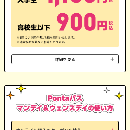
詳細を見る
■
対象劇場
TOHOシネマズの全劇場
■
対象人数
クーポン1つにつき、2名様まで
■
対象者／割引金額
一般／
1,100円(税込)
大学生／
1,100円(税込)
高校生／
900円(税込)
小中学生／
900円(税込)