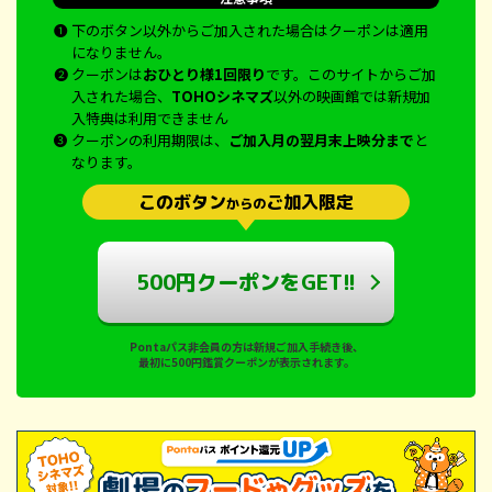
❶
下のボタン以外からご加入された場合はクーポンは適用
になりません。
❷
クーポンは
おひとり様1回限り
です。このサイトからご加
入された場合、
TOHOシネマズ
以外の映画館では新規加
入特典は利用できません
❸
クーポンの利用期限は、
ご加入月の翌月末上映分まで
と
なります。
このボタン
ご加入限定
からの
500円クーポンをGET!!
Pontaパス非会員の方は新規ご加入手続き後、
最初に500円鑑賞クーポンが表示されます。