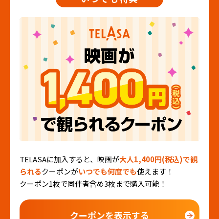
発券機ではご利用いただけません。
・見放題会員ご本人様分のみご利用いただだけます。
・4DX/IMAX/ScreenX/3D/FLEXOUND/プレミアム・ダイニン
グ・シネマ等での上映の場合は所定の追加料金がかかります。
・プレミアペアシートなど特別料金が設定されているシートは
対象外となります。
・各映画館のスタッフの指示に従ってご利用ください。
TELASAに加入すると、映画が
大人1,400円(税込)で観
られる
クーポンが
いつでも何度でも
使えます！
クーポン1枚で同伴者含め3枚まで購入可能！
クーポンを表示する