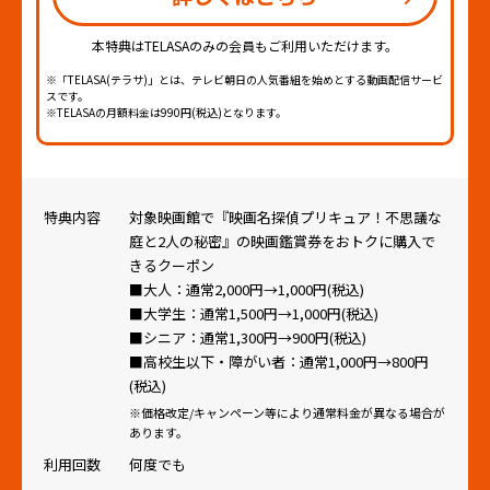
本特典はTELASAのみの会員もご利用いただけます。
※「TELASA(テラサ)」とは、テレビ朝日の人気番組を始めとする動画配信サービ
スです。
※TELASAの月額料金は990円(税込)となります。
特典内容
対象映画館で『映画名探偵プリキュア！不思議な
庭と2人の秘密』の映画鑑賞券をおトクに購入で
きるクーポン
■大人：通常2,000円→1,000円(税込)
■大学生：通常1,500円→1,000円(税込)
■シニア：通常1,300円→900円(税込)
■高校生以下・障がい者：通常1,000円→800円
(税込)
※価格改定/キャンペーン等により通常料金が異なる場合が
あります。
利用回数
何度でも