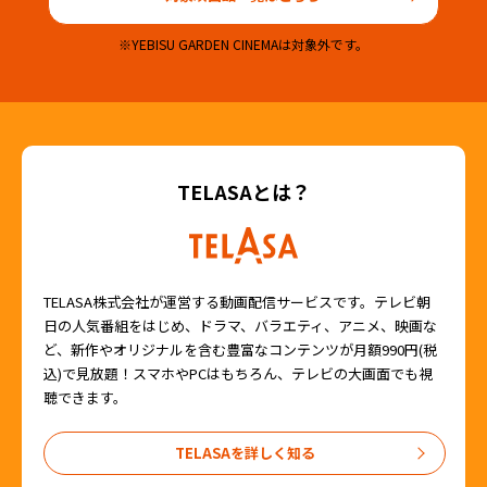
もご利用いただけます。
・見放題会員ご本人様と同伴者含め3名様までご利用いただけ
※YEBISU GARDEN CINEMAは対象外です。
ます。
・4DX/IMAX/ScreenX/3D/FLEXOUND/プレミアム・ダイニン
グ・シネマ等での上映の場合は所定の追加料金がかかります。
・プレミアペアシートなど特別料金が設定されているシートは
対象外となります。
・各映画館のスタッフの指示に従ってご利用ください。
TELASAとは？
TELASA株式会社が運営する動画配信サービスです。テレビ朝
日の人気番組をはじめ、ドラマ、バラエティ、アニメ、映画な
ど、新作やオリジナルを含む豊富なコンテンツが月額990円(税
込)で見放題！スマホやPCはもちろん、テレビの大画面でも視
聴できます。
TELASAを詳しく知る