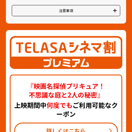
注意事項
・全国のローソン・ユナイテッドシネマ/ユナイテッド・シネ
マ/シネプレックスでご利用いただけます。ただし、YEBISU
GARDEN CINEMAは対象外です。各映画館の詳細は
こちら
から
ご確認ください。
・インターネット、自動発券機、対象映画館の窓口のいずれで
もご利用いただけます。
・見放題会員ご本人様と同伴者含め3名様までご利用いただけ
ます。
・4DX/IMAX/ScreenX/3D/FLEXOUND/プレミアム・ダイニン
グ・シネマ等での上映の場合は所定の追加料金がかかります。
・プレミアペアシートなど特別料金が設定されているシートは
対象外となります。
『映画名探偵プリキュア！
・各映画館のスタッフの指示に従ってご利用ください。
不思議な庭と2人の秘密』
上映期間中
何度でも
ご利用可能なク
ーポン
詳しくはこちら