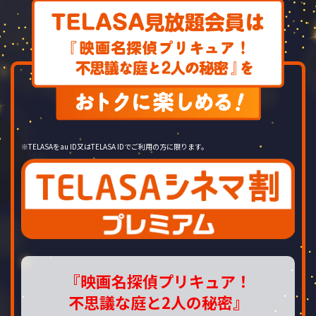
※TELASAをau ID又はTELASA IDでご利用の方に限ります。
『映画名探偵プリキュア！
不思議な庭と2人の秘密』