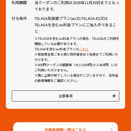
利用期間
当クーポンのご利用は2026年11月30日までとなっ
ております。
付与条件
TELASA見放題プラン(au ID/TELASA ID)又は
TELASAを含むau料金プランにご加入中であるこ
と
※TELASAを含むau料金プランの場合、TELASAのご利用を
開始している必要があります。
TELASAを含むau料金プランは
こちら
※見放題会員ご本人様と同伴者含め３名様までご利用いた
だけます。
※400円クーポンは観賞券（大人1000円/小人800円）には
ご利用いただけません。
※既に上映が終了している場合がございますので、当作品
の劇場情報をご確認ください。
注意事項
・全国のローソン・ユナイテッドシネマ/ユナイテッド・シネ
マ/シネプレックスでご利用いただけます。ただし、YEBISU
GARDEN CINEMAは対象外です。各映画館の詳細は
こちら
から
ご確認ください。
・インターネット、自動発券機、対象映画館の窓口のいずれで
対象映画館一覧はこちら