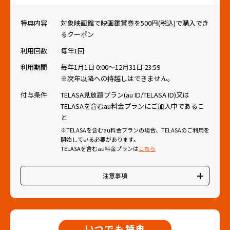
特典内容
対象映画館で映画鑑賞券を500円(税込)で購入でき
るクーポン
利用回数
毎年1回
利用期間
毎年1月1日 0:00〜12月31日 23:59
※次年以降への持越しはできません。
付与条件
TELASA見放題プラン(au ID/TELASA ID)又は
TELASAを含むau料金プランにご加入中であるこ
と
※TELASAを含むau料金プランの場合、TELASAのご利用を
開始している必要があります。
TELASAを含むau料金プランは
こちら
注意事項
・全国のローソン・ユナイテッドシネマ/ユナイテッド・シネ
マ/シネプレックスでご利用いただけます。ただし、YEBISU
GARDEN CINEMAは対象外です。各映画館の詳細は
こちら
から
ご確認ください。
いつでも特典
・対象映画館の窓口でご提示ください。インターネット、自動