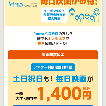
Pontaパス会員
の方なら
誰でも
キノシネマ
で
毎日
映画がおトク!!
映画鑑賞料金