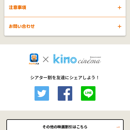
注意事項
※
本クーポンは、転売が固く禁じられております。第三者に転売し
お問い合わせ
た場合、Pontaパスのサービスが利用できなくなる事があります
ので、ご注意ください。
※
au IDでログイン後もクーポンが表示されない場合は、しばらくお
劇場・インターネット購入に関する
時間をおいてから、再度アクセスをお願いいたします。
お問い合わせはこちら
※
表示価格はすべて税込です。
※
本サービスの内容は予告なく変更する場合があります。
クーポンに関する
お問い合わせはこちら
※
利用規約について詳しくは
こちら
からご確認ください。
シアター割を友達にシェアしよう！
■映画鑑賞料金について
※
3Dでご鑑賞の際は劇場所定の追加料金で鑑賞いただけます。追加
料金については各劇場へお問合せください。
※
特別上映、特別興行の場合は料金が異なる場合がございます。
※
料金改定等により割引前料金が異なる場合がございます。
※
本サービスの内容は予告なく変更する場合があります。
その他の映画割引はこちら