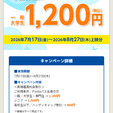
キャンペーン詳細
■
実施期間
7月17日(金)〜8月27日(木)
■
キャンペーン内容
＜劇場鑑賞料金割引＞
ご利用条件：Pontaパス会員の方
一般／大学生・専門生 →
1,200円
シニア →
1,000円
高校生以下／ハンディキャップ割引 →
900円
※価格はすべて税込です。