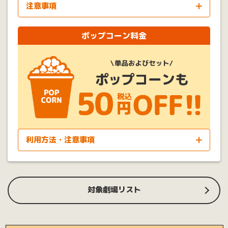
注意事項
※
3Dでご鑑賞の際は劇場所定の追加料金で鑑賞いただけます。
追加料金については各劇場へお問合せください。
ポップコーン料金
※
特別上映、特別興行の場合は料金が異なる場合がございま
す。
※
料金改定等により割引前料金が異なる場合がございます。
※
本サービスの内容は予告なく変更する場合があります。
利用方法・注意事項
■利用方法
※
ポップコーンクーポンは、シアター割のクーポン画面下に表
示されます。
対象劇場リスト
※
当日の発券チケットとクーポン提示でポップコーン（単品お
よびセット）購入時の割引券としてご利用いただけます。
■注意事項