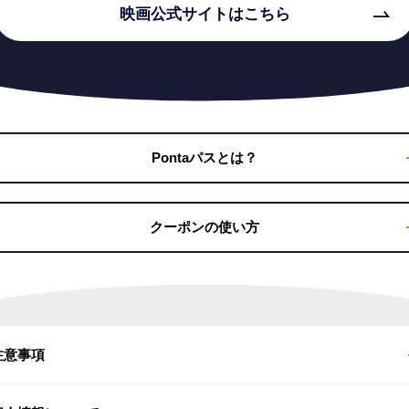
映画公式サイトはこちら
Pontaパスとは？
クーポンの使い方
OHOシネマズ
インターネットでの購入方法
❶
注意事項
クーポンページにてクーポン番号を確認後、[インターネット販売はコ
チラ]を選択
❷
劇場・作品・日時・購入枚数・座席を選択