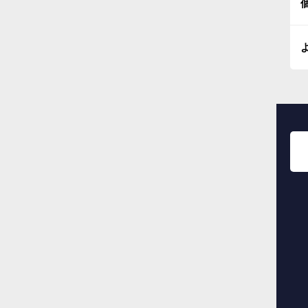
※
※
※
■
■
※
※
【
※
※
■
※
■
※
※
※
■
※
※
■
【
※