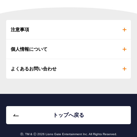
TOHOシネマズ
インターネットでの購入方法
❶
注意事項
クーポンページにてクーポン番号を確認後、[インターネ
ット販売はコチラ]を選択
❷
劇場・作品・日時・購入枚数・座席を選択
個人情報について
推しトク映画1,100円クーポンは、転売が固く禁止されています。このクーポ
ンを第三者に転売した場合、Pontaパスのサービスが利用できなくなる事があ
❸
チケット選択後[TCクーポンをお持ちの方]を選択
りますので、ご注意ください。
❹
クーポン番号を入力して「認証」ボタンを押し、下部に
よくあるお問い合わせ
TOHOシネマズ
クーポン番号と「推しトク映画」が表示されたら、チケ
※ プライベートブラウズをオフにしてご利用ください。
ット購入へお進みください
※ 表示価格はすべて税込です。
■ 個人情報について
※ au IDでログイン後もクーポンが表示されない場合は、しばらくお時間をおいてか
※
TOHOシネマズの推しトク映画1,100円クーポンご利用時の個人情報の取り扱い
■ 劇場・オンライン予約に関するお問い合わせ
ら、 再度アクセスをお願いいたします。
について
自動券売機での購入方法
※ 利用規約について詳しくは
こちら
からご確認ください。
お問い合わせ窓口
※ 本サービスの内容は予告なく変更する場合があります。
❶
自動券売機で[チケットを購入]を選択
【受付時間】平日9:30～18:30
ローソン・ユナイテッドシネマ／ユナイテッド・シネマ／シ
※お問い合わせの際は、事務局からのメールが受信できるようentm.auone.jpをドメ
❷
劇場の自動券売機で作品・日時・購入枚数・座席を選択
ネプレックス／コロナシネマワールド／OSシネマズ／キノ
イン設定ください。
トップへ戻る
TOHOシネマズ
シネマ
※安心アクセス for Android™をお使いの方は、お問い合わせの際に、明記いただき
❸
チケットの種類を選択する際、クーポンページのQRコー
ますようお願いいたします。
■ 映画鑑賞料金について
ドを自動券売機にかざし「特別割引1100円」が表示され
※ 3D作品、DOLBY ATMOS、MX4D、IMAXなどの特別料金作品は追加料金が必要
■ 個人情報について
たらそのままチケットを購入
Ⓡ, TM & Ⓒ 2026 Lions Gate Entertainment Inc. All Rights Reserved.
※ 本サービスにてお預かりした個人情報は､お客様からのお問い合わせ運営業務、弊
です。