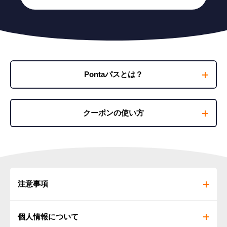
Pontaパスとは？
クーポンの使い方
TOHOシネマズ
インターネットでの購入方法
❶
注意事項
クーポンページにてクーポン番号を確認後、[インターネ
ット販売はコチラ]を選択
❷
劇場・作品・日時・購入枚数・座席を選択
個人情報について
推しトク映画1,100円クーポンは、転売が固く禁止されています。このクーポ
ンを第三者に転売した場合、Pontaパスのサービスが利用できなくなる事があ