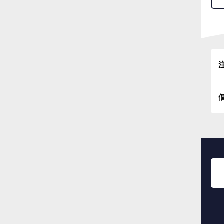
※
※
※
■
※
※
※
■