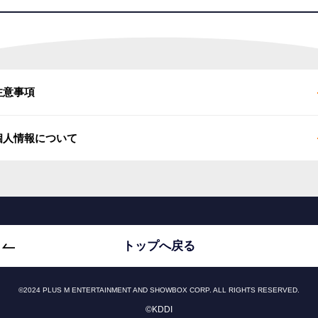
シネマート新宿
劇場窓口での購入方法
❶
注意事項
クーポンページをご提示ください
※
クーポンは、劇場窓口でのみご利用いただけます。
個人情報について
推しトク映画1,100円クーポンは、転売が固く禁止されています。このクーポンを第三者に転売した
場合、Pontaパスのサービスが利用できなくなる事がありますので、ご注意ください。
 プライベートブラウズをオフにしてご利用ください。
 表示価格はすべて税込です。
シネマート新宿
 au IDでログイン後もクーポンが表示されない場合は、しばらくお時間をおいてから、 再度アクセ
をお願いいたします。
 個人情報について
 利用規約について詳しくは
こちら
からご確認ください。
 本サービスにてお預かりした個人情報は､お客様からのお問い合わせ運営業務、弊社内の統計資料、
トップへ戻る
 本サービスの内容は予告なく変更する場合があります。
ービス利用促進のために利用させて頂きます｡また､お預かりした個人情報は弊社の
プライバシーポ
シー
に従い､お客様の同意なしに業務委託先以外の第三者に開示･提供することは一切ございません｡
人情報取得に関してご了承が頂ける場合のみクーポン表示ボタンを選択してください｡
シネマート新宿
©2024 PLUS M ENTERTAINMENT AND SHOWBOX CORP. ALL RIGHTS RESERVED.
 映画鑑賞料金について
©︎KDDI