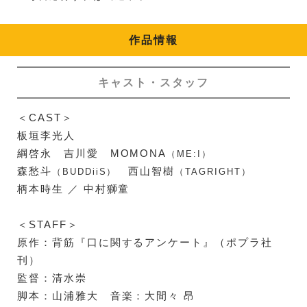
作品情報
キャスト・スタッフ
＜CAST＞
板垣李光人
綱啓永 吉川愛 MOMONA
（ME:I）
森愁斗
西山智樹
（BUDDiiS）
（TAGRIGHT）
柄本時生 ／ 中村獅童
＜STAFF＞
原作：背筋『口に関するアンケート』（ポプラ社
刊）
監督：清水崇
脚本：山浦雅大 音楽：大間々 昂