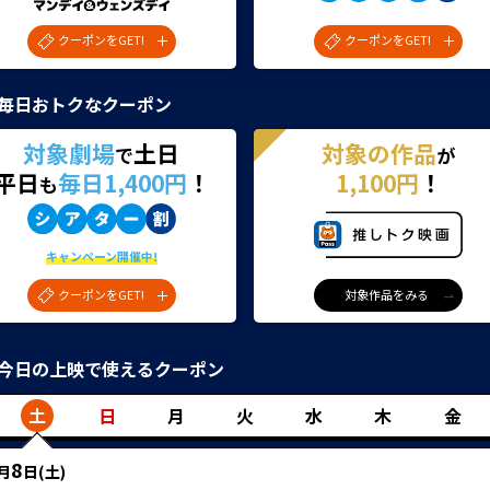
クーポンをGET!
クーポンをGET!
毎日おトクなクーポン
対象劇場
土日
対象の作品
で
が
平日
毎日1,400円
！
1,100円
！
も
キャンペーン開催中!
クーポンをGET!
対象作品をみる
今日の上映で使えるクーポン
土
日
月
火
水
木
金
8
月
日(
土
)