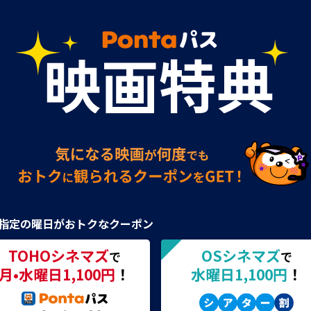
指定の曜日がおトクなクーポン
TOHOシネマズ
OSシネマズ
で
で
月•水曜日1,100円
！
水曜日1,100円
！