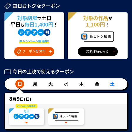
毎日おトクなクーポン
対象劇場
土日
対象の作品
で
が
平日
毎日1,400円
！
1,100円
！
も
キャンペーン開催中!
クーポンをGET!
対象作品をみる
今日の上映で使えるクーポン
日
月
火
水
木
金
土
8
9
月
日(
日
)
毎日