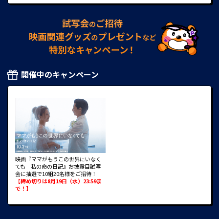
開催中のキャンペーン
映画『ママがもうこの世界にいなく
ても 私の命の日記』お披露目試写
会に抽選で10組20名様をご招待！
【締め切りは8月19日（水）23:59ま
で！】